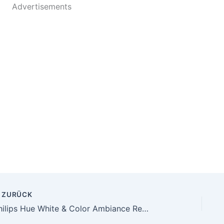
Advertisements
ZURÜCK
Philips Hue White & Color Ambiance Resonate Outdoor Wandleuchte (1.180 lm), dimmbare Außenleuchte für das Hue Lichtsystem mit 16 Mio. Farben, smarte Lichtsteuerung über Sprache oder App, schwarz