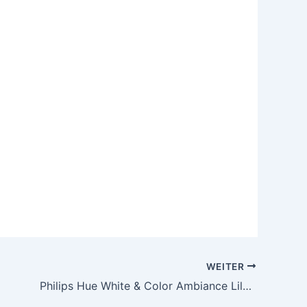
WEITER
Philips Hue White & Color Ambiance Lily Gartenspot Standard Set mit 40W Netzteil (590 lm), dimmbare Außenleuchte mit 16 Millionen Farben, smarte Lichtsteuerung über Sprache oder App, schwarz, 4er Pack