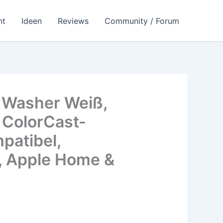
nt
Ideen
Reviews
Community / Forum
l Washer Weiß,
t ColorCast-
patibel,
, Apple Home &