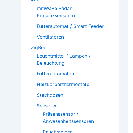
Wi-Fi
mmWave Radar
Präsenzsensoren
Futterautomat / Smart Feeder
Ventilatoren
ZigBee
Leuchtmittel / Lampen /
Beleuchtung
Futterautomaten
Heizkörperthermostate
Steckdosen
Sensoren
Präsenssensor /
Anwesenheitssensoren
Rauchmelder