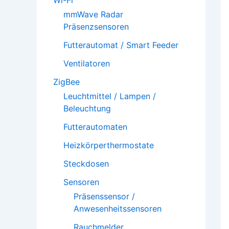
Wi-Fi
mmWave Radar
Präsenzsensoren
Futterautomat / Smart Feeder
Ventilatoren
ZigBee
Leuchtmittel / Lampen /
Beleuchtung
Futterautomaten
Heizkörperthermostate
Steckdosen
Sensoren
Präsenssensor /
Anwesenheitssensoren
Rauchmelder