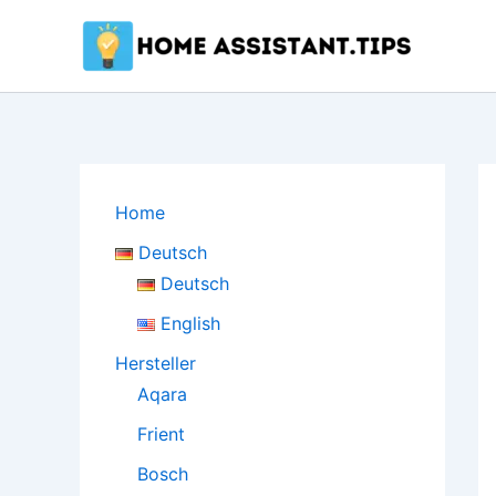
Zum
Inhalt
springen
Home
Deutsch
Deutsch
English
Hersteller
Aqara
Frient
Bosch