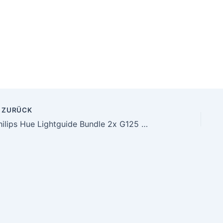
ZURÜCK
Philips Hue Lightguide Bundle 2x G125 Globe White & Colour Ambiance E27 Smarte LED-Lampen Lichtsystem mit 16 Mio. Farben, smarte Lichtsteuerung über Sprache und App