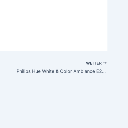
WEITER
Philips Hue White & Color Ambiance E27 LED Lampen (1100lm), TESTSIEGER Stiftung Warentest (01/2024), dimmbare LED Lampen mit 16 Mio. Farben, smarte Lichtsteuerung über Sprache und App, 2er Pack